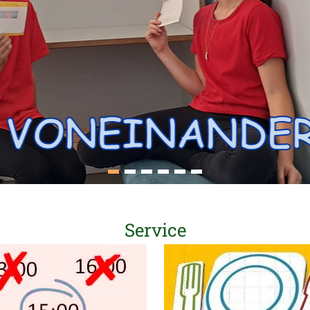
1
2
3
4
5
6
Service