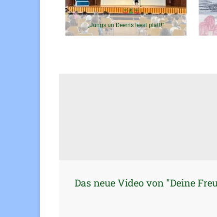
„Jungs un Deerns leest platt!“
Das neue Video von "Deine Fre