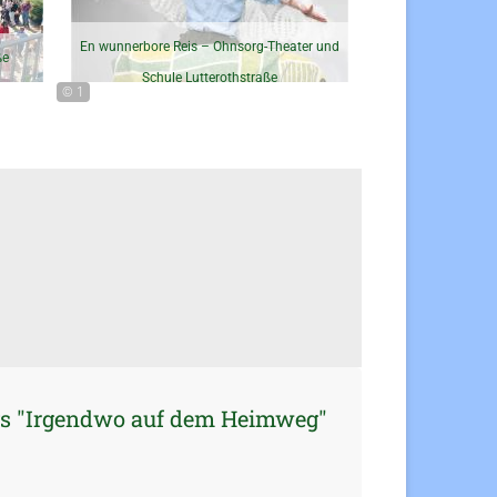
En wunnerbore Reis – Ohnsorg-Theater und
ße
Schule Lutterothstraße
© 1
ngs "Irgendwo auf dem Heimweg"