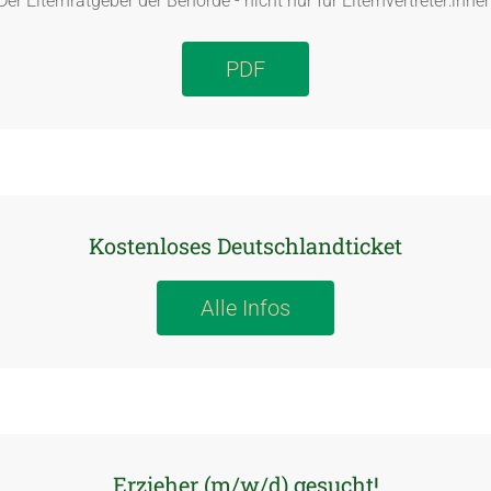
Der Elternratgeber der Behörde - nicht nur für Elternvertreter:inne
PDF
Kostenloses Deutschlandticket
Alle Infos
Erzieher (m/w/d) gesucht!