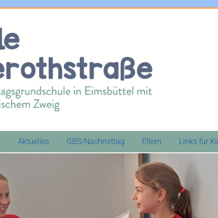
)
Aktuelles
GBS/Nachmittag
Eltern
Links für K